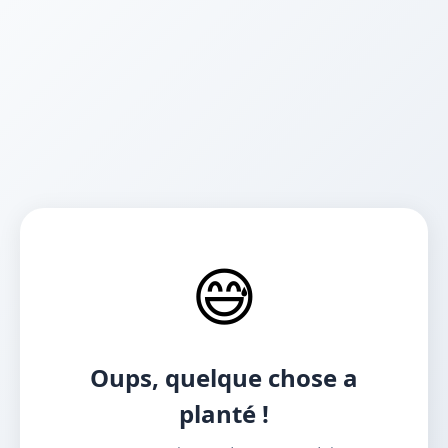
😅
Oups, quelque chose a
planté !