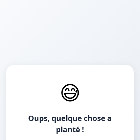
😅
Oups, quelque chose a
planté !