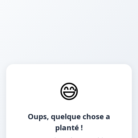
😅
Oups, quelque chose a
planté !