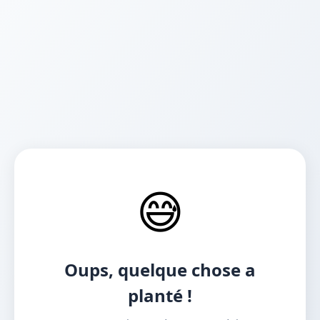
😅
Oups, quelque chose a
planté !