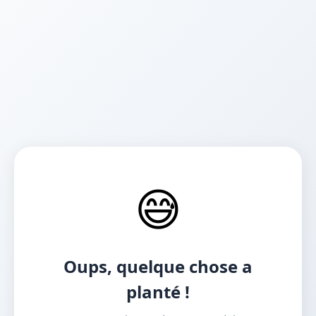
😅
Oups, quelque chose a
planté !