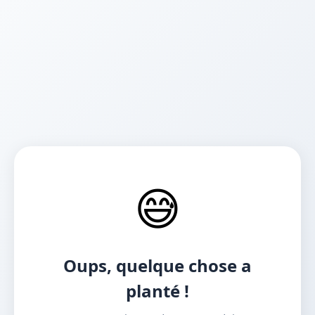
😅
Oups, quelque chose a
planté !