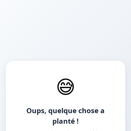
😅
Oups, quelque chose a
planté !