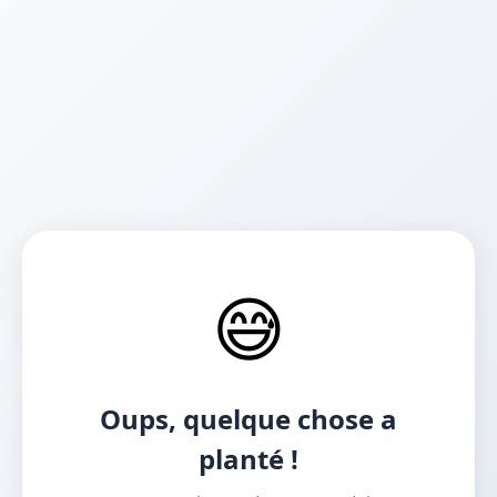
😅
Oups, quelque chose a
planté !