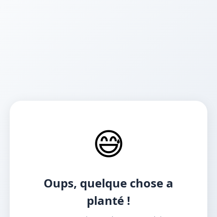
😅
Oups, quelque chose a
planté !