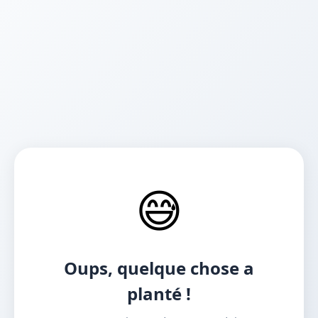
😅
Oups, quelque chose a
planté !