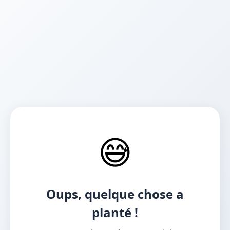
😅
Oups, quelque chose a
planté !