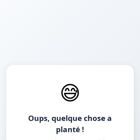
😅
Oups, quelque chose a
planté !