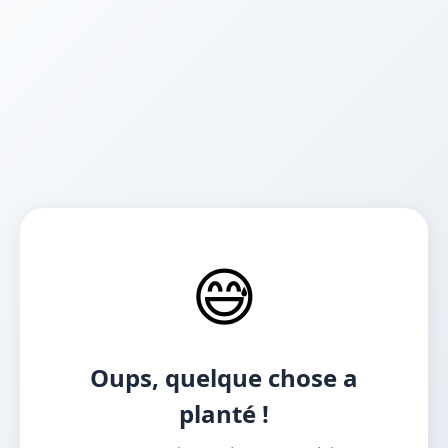
😅
Oups, quelque chose a
planté !