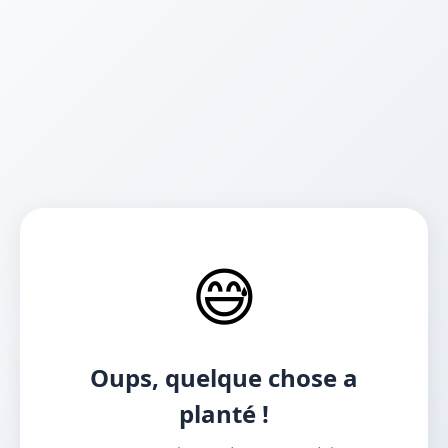
😅
Oups, quelque chose a
planté !