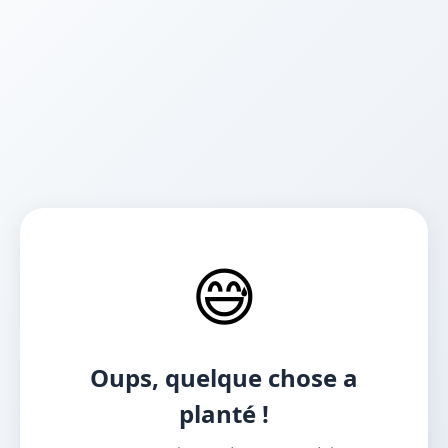
😅
Oups, quelque chose a
planté !