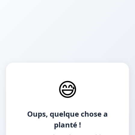
😅
Oups, quelque chose a
planté !