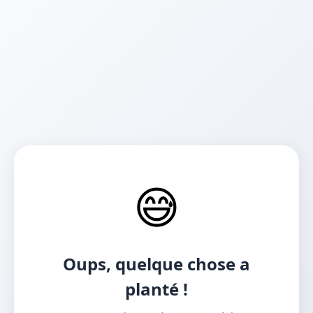
😅
Oups, quelque chose a
planté !