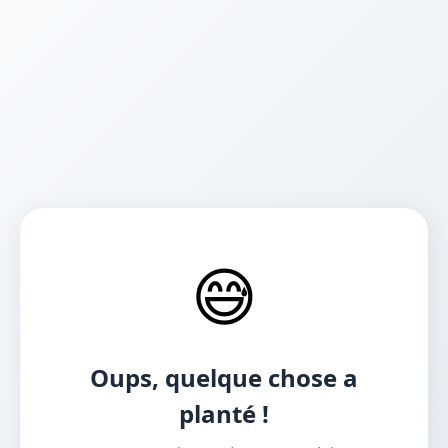
😅
Oups, quelque chose a
planté !