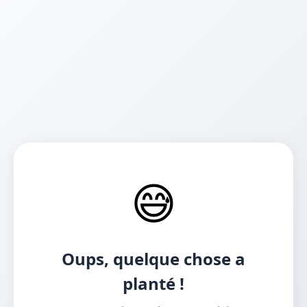
😅
Oups, quelque chose a
planté !