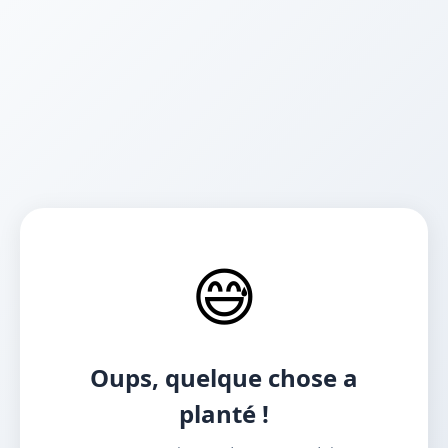
😅
Oups, quelque chose a
planté !