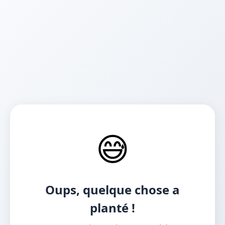
😅
Oups, quelque chose a
planté !