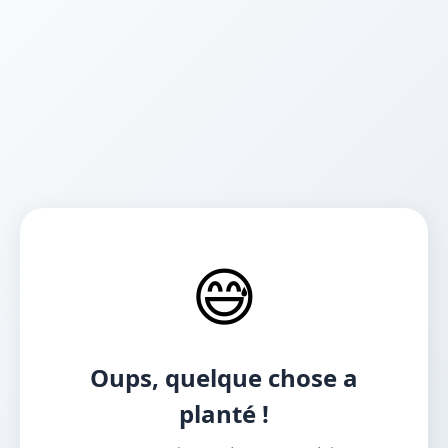
😅
Oups, quelque chose a
planté !