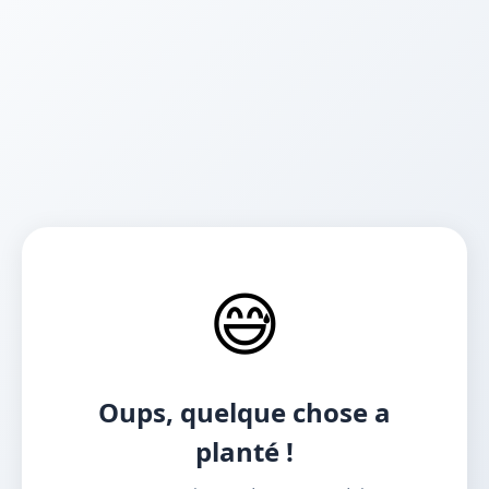
😅
Oups, quelque chose a
planté !