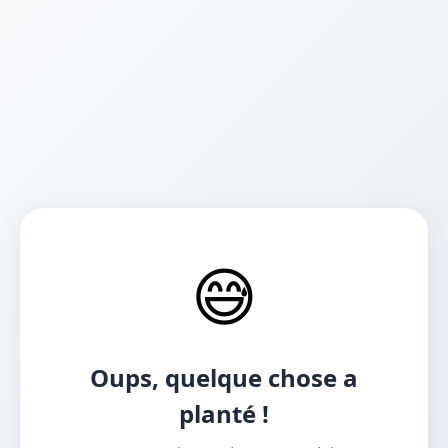
😅
Oups, quelque chose a
planté !