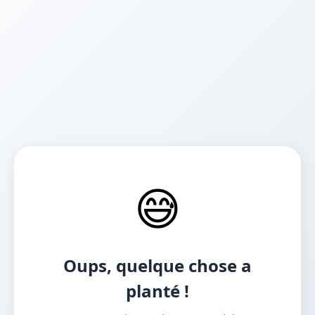
😅
Oups, quelque chose a
planté !