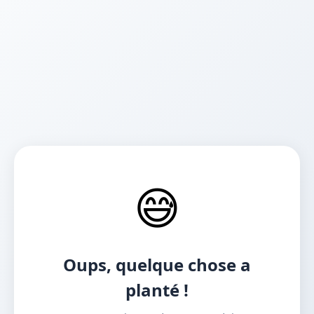
😅
Oups, quelque chose a
planté !