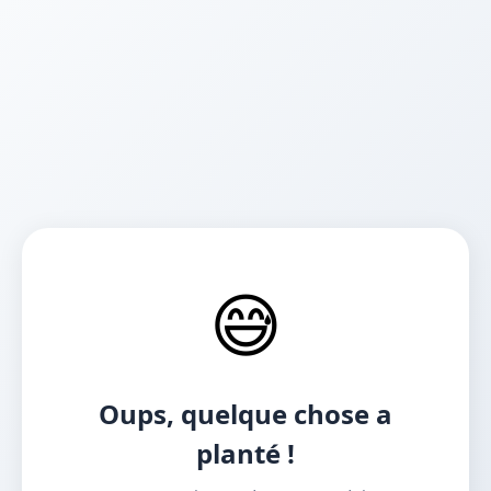
😅
Oups, quelque chose a
planté !