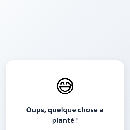
😅
Oups, quelque chose a
planté !