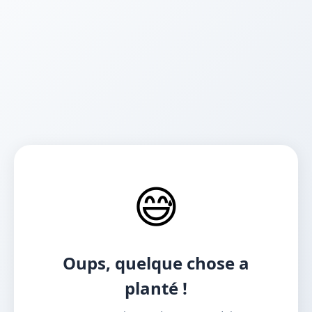
😅
Oups, quelque chose a
planté !