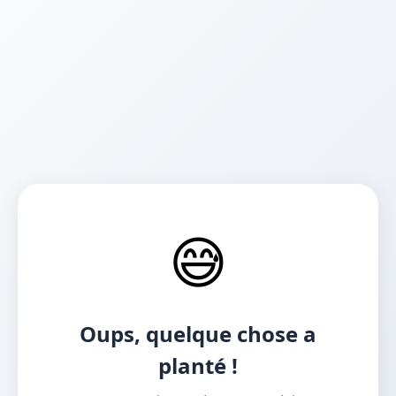
😅
Oups, quelque chose a
planté !