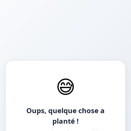
😅
Oups, quelque chose a
planté !