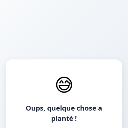
😅
Oups, quelque chose a
planté !