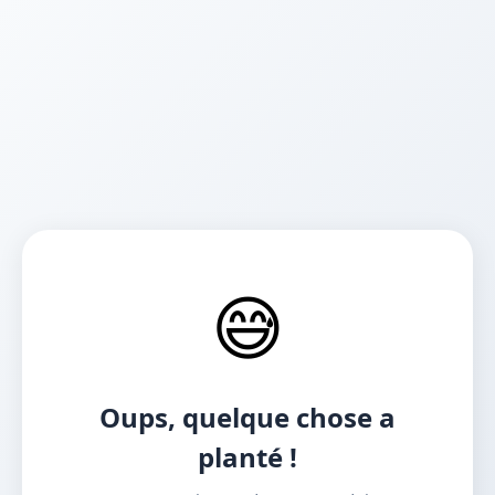
😅
Oups, quelque chose a
planté !