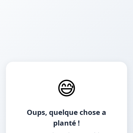
😅
Oups, quelque chose a
planté !