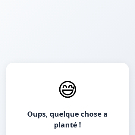
😅
Oups, quelque chose a
planté !