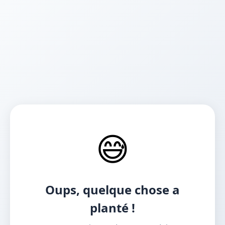
😅
Oups, quelque chose a
planté !