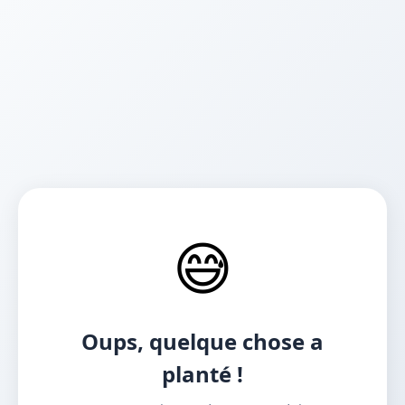
😅
Oups, quelque chose a
planté !