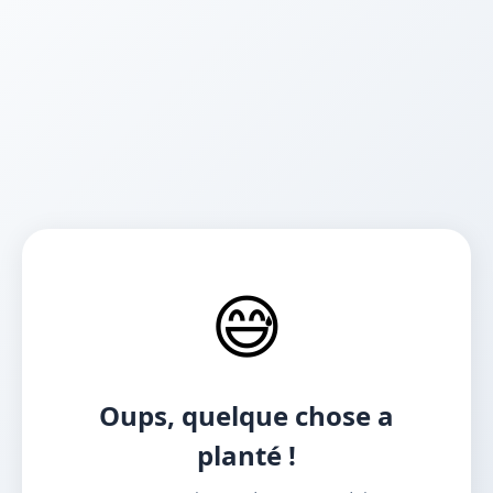
😅
Oups, quelque chose a
planté !