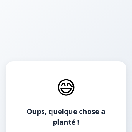
😅
Oups, quelque chose a
planté !