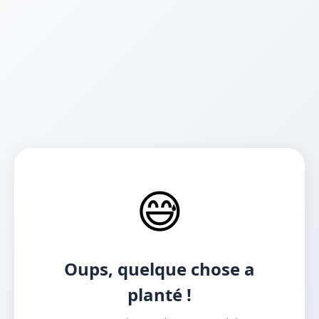
😅
Oups, quelque chose a
planté !