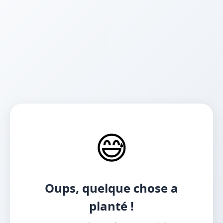
😅
Oups, quelque chose a
planté !