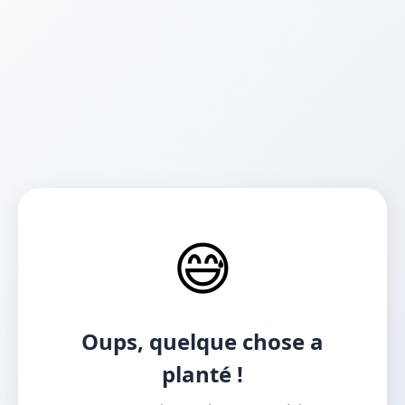
😅
Oups, quelque chose a
planté !