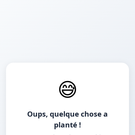
😅
Oups, quelque chose a
planté !