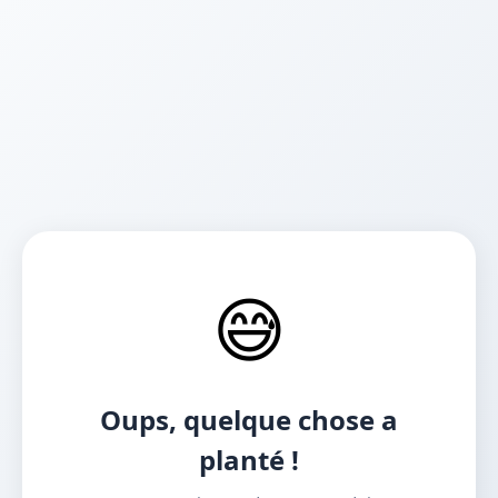
😅
Oups, quelque chose a
planté !