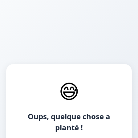
😅
Oups, quelque chose a
planté !