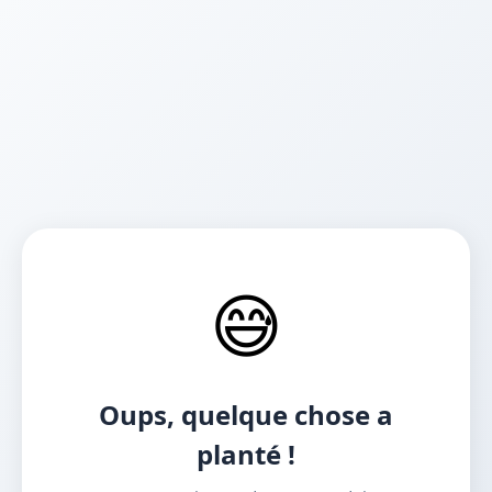
😅
Oups, quelque chose a
planté !