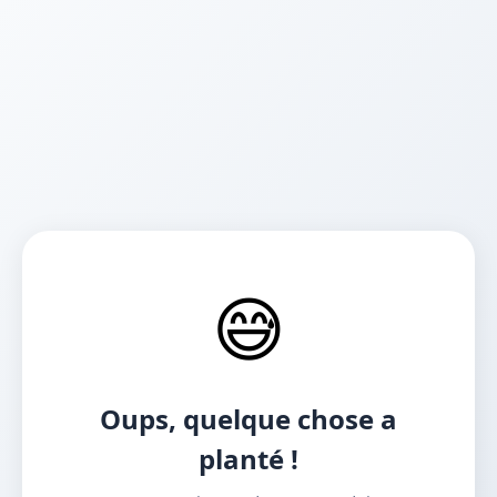
😅
Oups, quelque chose a
planté !