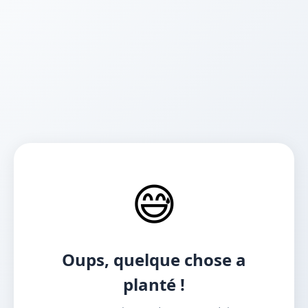
😅
Oups, quelque chose a
planté !