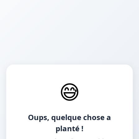
😅
Oups, quelque chose a
planté !