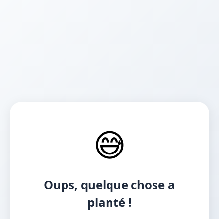
😅
Oups, quelque chose a
planté !